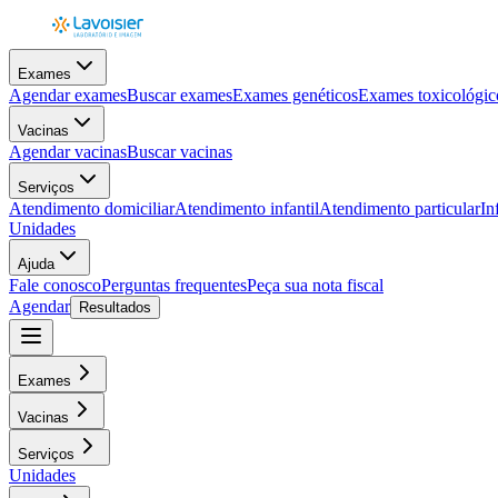
Exames
Agendar exames
Buscar exames
Exames genéticos
Exames toxicológic
Vacinas
Agendar vacinas
Buscar vacinas
Serviços
Atendimento domiciliar
Atendimento infantil
Atendimento particular
In
Unidades
Ajuda
Fale conosco
Perguntas frequentes
Peça sua nota fiscal
Agendar
Resultados
Exames
Vacinas
Serviços
Unidades