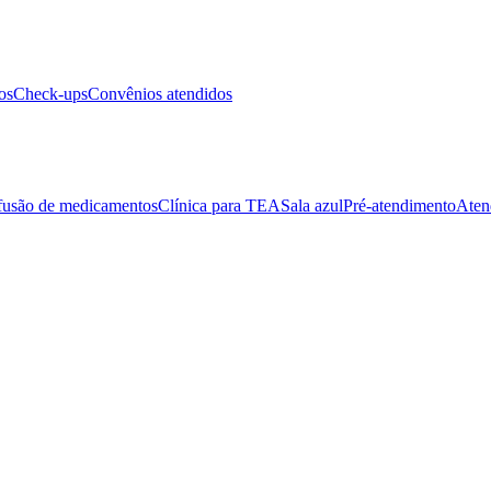
os
Check-ups
Convênios atendidos
fusão de medicamentos
Clínica para TEA
Sala azul
Pré-atendimento
Aten