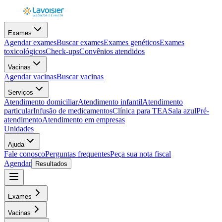
Exames
Agendar exames
Buscar exames
Exames genéticos
Exames
toxicológicos
Check-ups
Convênios atendidos
Vacinas
Agendar vacinas
Buscar vacinas
Serviços
Atendimento domiciliar
Atendimento infantil
Atendimento
particular
Infusão de medicamentos
Clínica para TEA
Sala azul
Pré-
atendimento
Atendimento em empresas
Unidades
Ajuda
Fale conosco
Perguntas frequentes
Peça sua nota fiscal
Agendar
Resultados
Exames
Vacinas