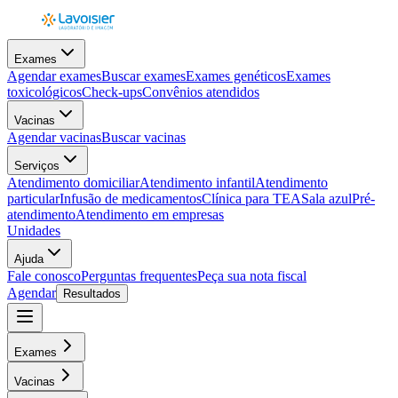
Exames
Agendar exames
Buscar exames
Exames genéticos
Exames
toxicológicos
Check-ups
Convênios atendidos
Vacinas
Agendar vacinas
Buscar vacinas
Serviços
Atendimento domiciliar
Atendimento infantil
Atendimento
particular
Infusão de medicamentos
Clínica para TEA
Sala azul
Pré-
atendimento
Atendimento em empresas
Unidades
Ajuda
Fale conosco
Perguntas frequentes
Peça sua nota fiscal
Agendar
Resultados
Exames
Vacinas