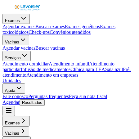
Exames
Agendar exames
Buscar exames
Exames genéticos
Exames
toxicológicos
Check-ups
Convênios atendidos
Vacinas
Agendar vacinas
Buscar vacinas
Serviços
Atendimento domiciliar
Atendimento infantil
Atendimento
particular
Infusão de medicamentos
Clínica para TEA
Sala azul
Pré-
atendimento
Atendimento em empresas
Unidades
Ajuda
Fale conosco
Perguntas frequentes
Peça sua nota fiscal
Agendar
Resultados
Exames
Vacinas