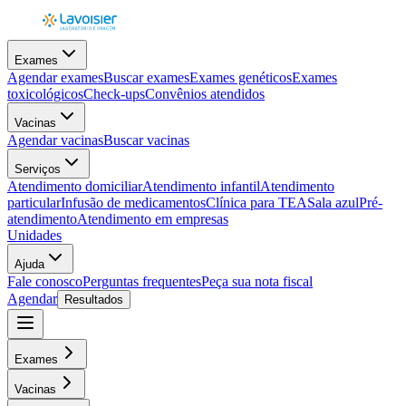
Exames
Agendar exames
Buscar exames
Exames genéticos
Exames
toxicológicos
Check-ups
Convênios atendidos
Vacinas
Agendar vacinas
Buscar vacinas
Serviços
Atendimento domiciliar
Atendimento infantil
Atendimento
particular
Infusão de medicamentos
Clínica para TEA
Sala azul
Pré-
atendimento
Atendimento em empresas
Unidades
Ajuda
Fale conosco
Perguntas frequentes
Peça sua nota fiscal
Agendar
Resultados
Exames
Vacinas