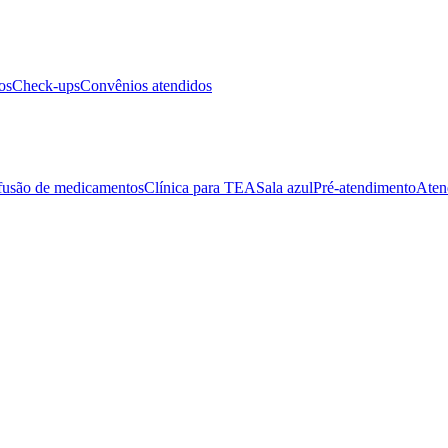
os
Check-ups
Convênios atendidos
fusão de medicamentos
Clínica para TEA
Sala azul
Pré-atendimento
Aten