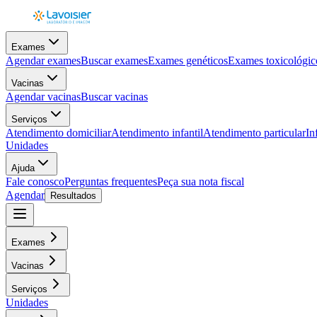
Exames
Agendar exames
Buscar exames
Exames genéticos
Exames toxicológic
Vacinas
Agendar vacinas
Buscar vacinas
Serviços
Atendimento domiciliar
Atendimento infantil
Atendimento particular
In
Unidades
Ajuda
Fale conosco
Perguntas frequentes
Peça sua nota fiscal
Agendar
Resultados
Exames
Vacinas
Serviços
Unidades