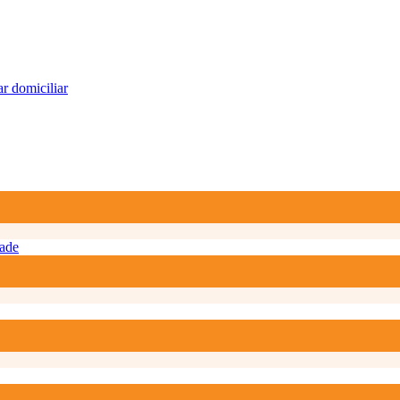
r domiciliar
ade