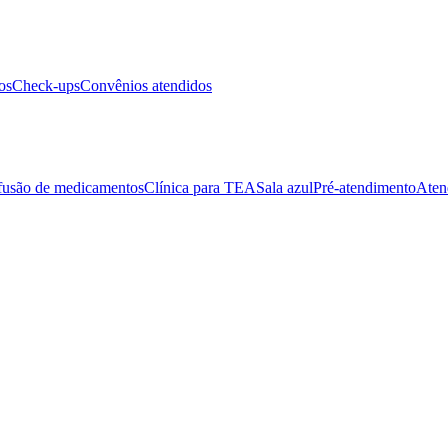
os
Check-ups
Convênios atendidos
fusão de medicamentos
Clínica para TEA
Sala azul
Pré-atendimento
Aten