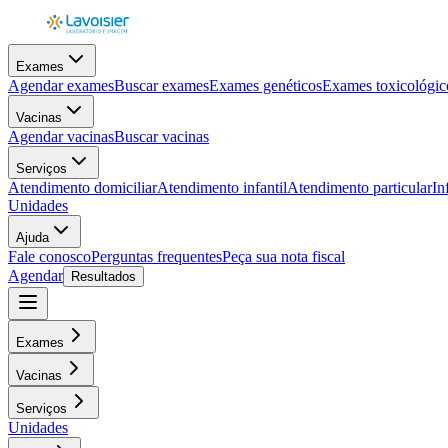
Exames
Agendar exames
Buscar exames
Exames genéticos
Exames toxicológic
Vacinas
Agendar vacinas
Buscar vacinas
Serviços
Atendimento domiciliar
Atendimento infantil
Atendimento particular
In
Unidades
Ajuda
Fale conosco
Perguntas frequentes
Peça sua nota fiscal
Agendar
Resultados
Exames
Vacinas
Serviços
Unidades