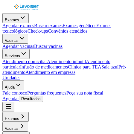
Exames
Agendar exames
Buscar exames
Exames genéticos
Exames
toxicológicos
Check-ups
Convênios atendidos
Vacinas
Agendar vacinas
Buscar vacinas
Serviços
Atendimento domiciliar
Atendimento infantil
Atendimento
particular
Infusão de medicamentos
Clínica para TEA
Sala azul
Pré-
atendimento
Atendimento em empresas
Unidades
Ajuda
Fale conosco
Perguntas frequentes
Peça sua nota fiscal
Agendar
Resultados
Exames
Vacinas