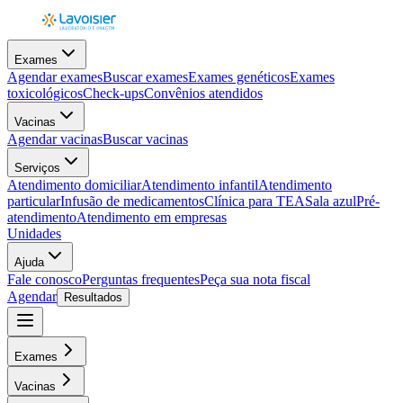
Exames
Agendar exames
Buscar exames
Exames genéticos
Exames
toxicológicos
Check-ups
Convênios atendidos
Vacinas
Agendar vacinas
Buscar vacinas
Serviços
Atendimento domiciliar
Atendimento infantil
Atendimento
particular
Infusão de medicamentos
Clínica para TEA
Sala azul
Pré-
atendimento
Atendimento em empresas
Unidades
Ajuda
Fale conosco
Perguntas frequentes
Peça sua nota fiscal
Agendar
Resultados
Exames
Vacinas