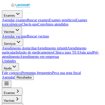
Exames
Agendar exames
Buscar exames
Exames genéticos
Exames
toxicológicos
Check-ups
Convênios atendidos
Vacinas
Agendar vacinas
Buscar vacinas
Serviços
Atendimento domiciliar
Atendimento infantil
Atendimento
particular
Infusão de medicamentos
Clínica para TEA
Sala azul
Pré-
atendimento
Atendimento em empresas
Unidades
Ajuda
Fale conosco
Perguntas frequentes
Peça sua nota fiscal
Agendar
Resultados
Exames
Vacinas