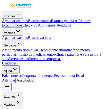
Exames
Agendar exames
Buscar exames
Exames genéticos
Exames
toxicológicos
Check-ups
Convênios atendidos
Vacinas
Agendar vacinas
Buscar vacinas
Serviços
Atendimento domiciliar
Atendimento infantil
Atendimento
particular
Infusão de medicamentos
Clínica para TEA
Sala azul
Pré-
atendimento
Atendimento em empresas
Unidades
Ajuda
Fale conosco
Perguntas frequentes
Peça sua nota fiscal
Agendar
Resultados
Exames
Vacinas