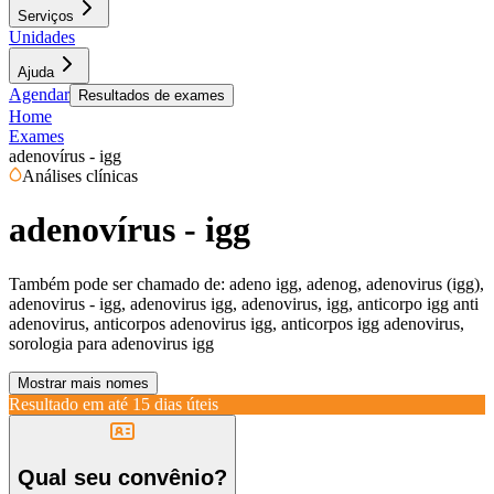
Serviços
Unidades
Ajuda
Agendar
Resultados de exames
Home
Exames
adenovírus - igg
Análises clínicas
adenovírus - igg
Também pode ser chamado de:
adeno igg, adenog, adenovirus (igg),
adenovirus - igg, adenovirus igg, adenovirus, igg, anticorpo igg anti
adenovirus, anticorpos adenovirus igg, anticorpos igg adenovirus,
sorologia para adenovirus igg
Mostrar mais nomes
Resultado em até
15 dias úteis
Qual seu convênio?