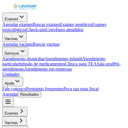
Exames
Agendar exames
Buscar exames
Exames genéticos
Exames
toxicológicos
Check-ups
Convênios atendidos
Vacinas
Agendar vacinas
Buscar vacinas
Serviços
Atendimento domiciliar
Atendimento infantil
Atendimento
particular
Infusão de medicamentos
Clínica para TEA
Sala azul
Pré-
atendimento
Atendimento em empresas
Unidades
Ajuda
Fale conosco
Perguntas frequentes
Peça sua nota fiscal
Agendar
Resultados
Exames
Vacinas