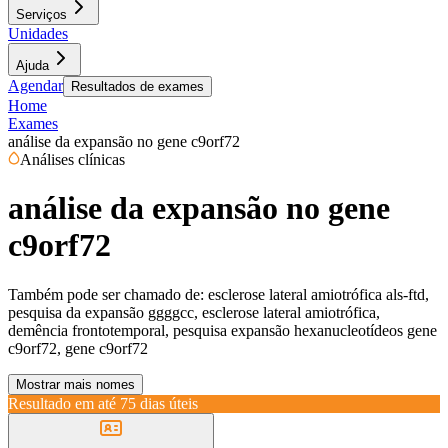
Serviços
Unidades
Ajuda
Agendar
Resultados de exames
Home
Exames
análise da expansão no gene c9orf72
Análises clínicas
análise da expansão no gene
c9orf72
Também pode ser chamado de:
esclerose lateral amiotrófica als-ftd,
pesquisa da expansão ggggcc, esclerose lateral amiotrófica,
demência frontotemporal, pesquisa expansão hexanucleotídeos gene
c9orf72, gene c9orf72
Mostrar mais nomes
Resultado em até
75 dias úteis