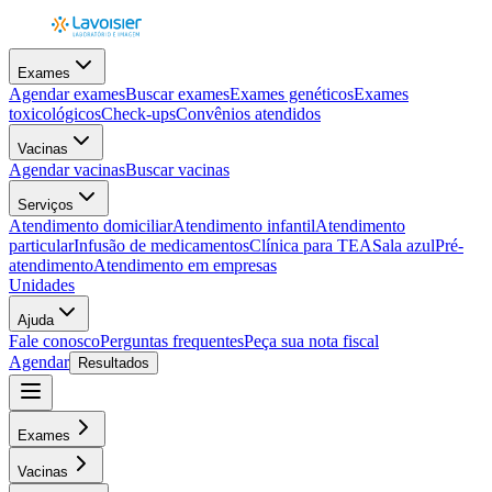
Exames
Agendar exames
Buscar exames
Exames genéticos
Exames
toxicológicos
Check-ups
Convênios atendidos
Vacinas
Agendar vacinas
Buscar vacinas
Serviços
Atendimento domiciliar
Atendimento infantil
Atendimento
particular
Infusão de medicamentos
Clínica para TEA
Sala azul
Pré-
atendimento
Atendimento em empresas
Unidades
Ajuda
Fale conosco
Perguntas frequentes
Peça sua nota fiscal
Agendar
Resultados
Exames
Vacinas