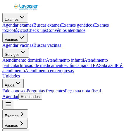
Exames
Agendar exames
Buscar exames
Exames genéticos
Exames
toxicológicos
Check-ups
Convênios atendidos
Vacinas
Agendar vacinas
Buscar vacinas
Serviços
Atendimento domiciliar
Atendimento infantil
Atendimento
particular
Infusão de medicamentos
Clínica para TEA
Sala azul
Pré-
atendimento
Atendimento em empresas
Unidades
Ajuda
Fale conosco
Perguntas frequentes
Peça sua nota fiscal
Agendar
Resultados
Exames
Vacinas