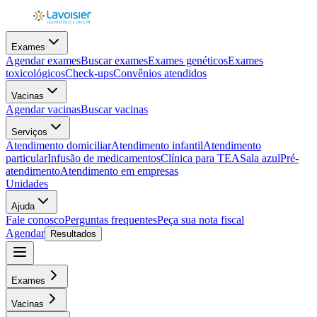
Exames
Agendar exames
Buscar exames
Exames genéticos
Exames
toxicológicos
Check-ups
Convênios atendidos
Vacinas
Agendar vacinas
Buscar vacinas
Serviços
Atendimento domiciliar
Atendimento infantil
Atendimento
particular
Infusão de medicamentos
Clínica para TEA
Sala azul
Pré-
atendimento
Atendimento em empresas
Unidades
Ajuda
Fale conosco
Perguntas frequentes
Peça sua nota fiscal
Agendar
Resultados
Exames
Vacinas