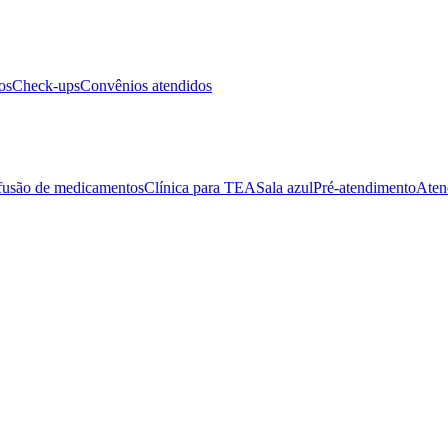
os
Check-ups
Convênios atendidos
fusão de medicamentos
Clínica para TEA
Sala azul
Pré-atendimento
Aten