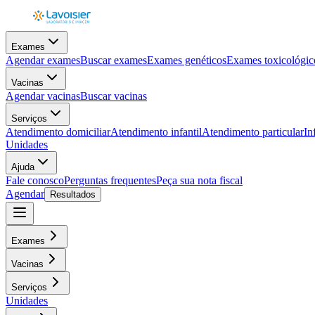
Exames
Agendar exames
Buscar exames
Exames genéticos
Exames toxicológic
Vacinas
Agendar vacinas
Buscar vacinas
Serviços
Atendimento domiciliar
Atendimento infantil
Atendimento particular
In
Unidades
Ajuda
Fale conosco
Perguntas frequentes
Peça sua nota fiscal
Agendar
Resultados
Exames
Vacinas
Serviços
Unidades