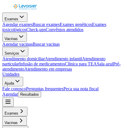
Exames
Agendar exames
Buscar exames
Exames genéticos
Exames
toxicológicos
Check-ups
Convênios atendidos
Vacinas
Agendar vacinas
Buscar vacinas
Serviços
Atendimento domiciliar
Atendimento infantil
Atendimento
particular
Infusão de medicamentos
Clínica para TEA
Sala azul
Pré-
atendimento
Atendimento em empresas
Unidades
Ajuda
Fale conosco
Perguntas frequentes
Peça sua nota fiscal
Agendar
Resultados
Exames
Vacinas