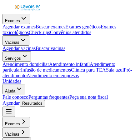
Exames
Agendar exames
Buscar exames
Exames genéticos
Exames
toxicológicos
Check-ups
Convênios atendidos
Vacinas
Agendar vacinas
Buscar vacinas
Serviços
Atendimento domiciliar
Atendimento infantil
Atendimento
particular
Infusão de medicamentos
Clínica para TEA
Sala azul
Pré-
atendimento
Atendimento em empresas
Unidades
Ajuda
Fale conosco
Perguntas frequentes
Peça sua nota fiscal
Agendar
Resultados
Exames
Vacinas