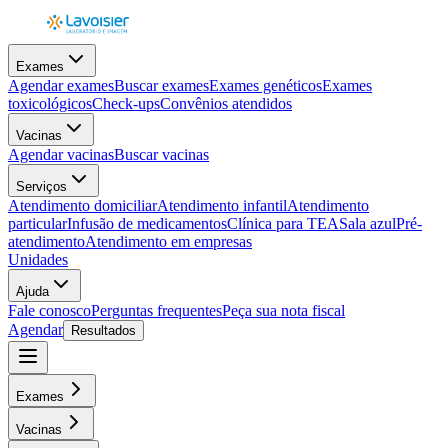
Exames
Agendar exames
Buscar exames
Exames genéticos
Exames
toxicológicos
Check-ups
Convênios atendidos
Vacinas
Agendar vacinas
Buscar vacinas
Serviços
Atendimento domiciliar
Atendimento infantil
Atendimento
particular
Infusão de medicamentos
Clínica para TEA
Sala azul
Pré-
atendimento
Atendimento em empresas
Unidades
Ajuda
Fale conosco
Perguntas frequentes
Peça sua nota fiscal
Agendar
Resultados
Exames
Vacinas