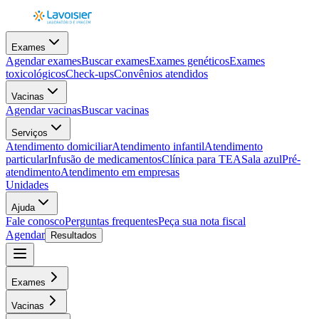
Exames
Agendar exames
Buscar exames
Exames genéticos
Exames
toxicológicos
Check-ups
Convênios atendidos
Vacinas
Agendar vacinas
Buscar vacinas
Serviços
Atendimento domiciliar
Atendimento infantil
Atendimento
particular
Infusão de medicamentos
Clínica para TEA
Sala azul
Pré-
atendimento
Atendimento em empresas
Unidades
Ajuda
Fale conosco
Perguntas frequentes
Peça sua nota fiscal
Agendar
Resultados
Exames
Vacinas