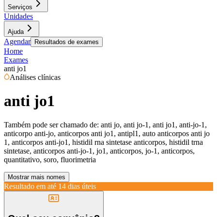
Serviços
Unidades
Ajuda
Agendar
Resultados de exames
Home
Exames
anti jo1
Análises clínicas
anti jo1
Também pode ser chamado de:
anti jo, anti jo-1, anti jo1, anti-jo-1,
anticorpo anti-jo, anticorpos anti jo1, antipl1, auto anticorpos anti jo
1, anticorpos anti-jo1, histidil rna sintetase anticorpos, histidil trna
sintetase, anticorpos anti-jo-1, jo1, anticorpos, jo-1, anticorpos,
quantitativo, soro, fluorimetria
Mostrar mais nomes
Resultado em até
14 dias úteis