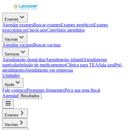
Exames
Agendar exames
Buscar exames
Exames genéticos
Exames
toxicológicos
Check-ups
Convênios atendidos
Vacinas
Agendar vacinas
Buscar vacinas
Serviços
Atendimento domiciliar
Atendimento infantil
Atendimento
particular
Infusão de medicamentos
Clínica para TEA
Sala azul
Pré-
atendimento
Atendimento em empresas
Unidades
Ajuda
Fale conosco
Perguntas frequentes
Peça sua nota fiscal
Agendar
Resultados
Exames
Vacinas