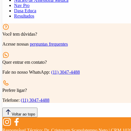
Núcleo de Assessoria Médica
Nav Pro
Dasa Educa
Resultados
Você tem dúvidas?
Acesse nossas
perguntas frequentes
Quer entrar em contato?
Fale no nosso WhatsApp:
(11) 3047-4488
Prefere ligar?
Telefone:
(11) 3047-4488
Voltar ao topo
Responsável Técnico:
Dr. Cristovam Scapulatempo Neto | CRM 102