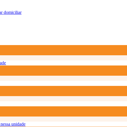
r domiciliar
ade
nessa unidade