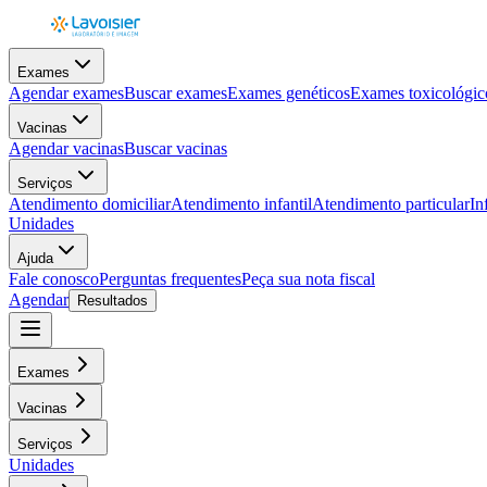
Exames
Agendar exames
Buscar exames
Exames genéticos
Exames toxicológic
Vacinas
Agendar vacinas
Buscar vacinas
Serviços
Atendimento domiciliar
Atendimento infantil
Atendimento particular
In
Unidades
Ajuda
Fale conosco
Perguntas frequentes
Peça sua nota fiscal
Agendar
Resultados
Exames
Vacinas
Serviços
Unidades