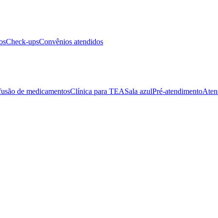
os
Check-ups
Convênios atendidos
fusão de medicamentos
Clínica para TEA
Sala azul
Pré-atendimento
Aten