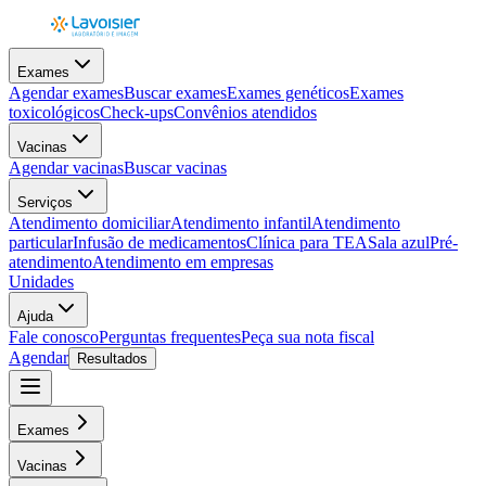
Exames
Agendar exames
Buscar exames
Exames genéticos
Exames
toxicológicos
Check-ups
Convênios atendidos
Vacinas
Agendar vacinas
Buscar vacinas
Serviços
Atendimento domiciliar
Atendimento infantil
Atendimento
particular
Infusão de medicamentos
Clínica para TEA
Sala azul
Pré-
atendimento
Atendimento em empresas
Unidades
Ajuda
Fale conosco
Perguntas frequentes
Peça sua nota fiscal
Agendar
Resultados
Exames
Vacinas