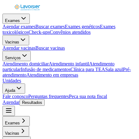
Exames
Agendar exames
Buscar exames
Exames genéticos
Exames
toxicológicos
Check-ups
Convênios atendidos
Vacinas
Agendar vacinas
Buscar vacinas
Serviços
Atendimento domiciliar
Atendimento infantil
Atendimento
particular
Infusão de medicamentos
Clínica para TEA
Sala azul
Pré-
atendimento
Atendimento em empresas
Unidades
Ajuda
Fale conosco
Perguntas frequentes
Peça sua nota fiscal
Agendar
Resultados
Exames
Vacinas