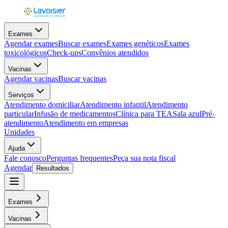
Exames
Agendar exames
Buscar exames
Exames genéticos
Exames
toxicológicos
Check-ups
Convênios atendidos
Vacinas
Agendar vacinas
Buscar vacinas
Serviços
Atendimento domiciliar
Atendimento infantil
Atendimento
particular
Infusão de medicamentos
Clínica para TEA
Sala azul
Pré-
atendimento
Atendimento em empresas
Unidades
Ajuda
Fale conosco
Perguntas frequentes
Peça sua nota fiscal
Agendar
Resultados
Exames
Vacinas