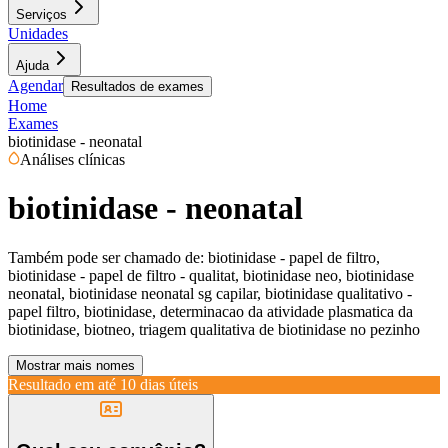
Serviços
Unidades
Ajuda
Agendar
Resultados de exames
Home
Exames
biotinidase - neonatal
Análises clínicas
biotinidase - neonatal
Também pode ser chamado de:
biotinidase - papel de filtro,
biotinidase - papel de filtro - qualitat, biotinidase neo, biotinidase
neonatal, biotinidase neonatal sg capilar, biotinidase qualitativo -
papel filtro, biotinidase, determinacao da atividade plasmatica da
biotinidase, biotneo, triagem qualitativa de biotinidase no pezinho
Mostrar mais nomes
Resultado em até
10 dias úteis