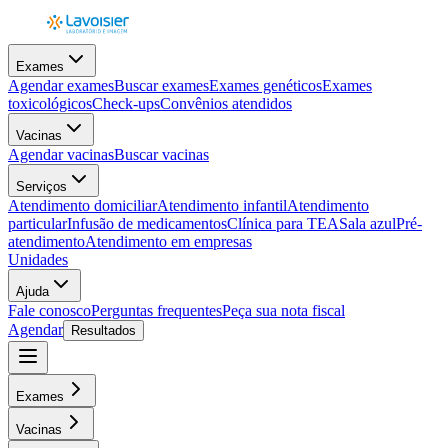
Exames
Agendar exames
Buscar exames
Exames genéticos
Exames
toxicológicos
Check-ups
Convênios atendidos
Vacinas
Agendar vacinas
Buscar vacinas
Serviços
Atendimento domiciliar
Atendimento infantil
Atendimento
particular
Infusão de medicamentos
Clínica para TEA
Sala azul
Pré-
atendimento
Atendimento em empresas
Unidades
Ajuda
Fale conosco
Perguntas frequentes
Peça sua nota fiscal
Agendar
Resultados
Exames
Vacinas