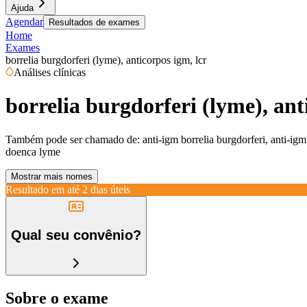
Ajuda
Agendar
Resultados de exames
Home
Exames
borrelia burgdorferi (lyme), anticorpos igm, lcr
Análises clínicas
borrelia burgdorferi (lyme), ant
Também pode ser chamado de:
anti-igm borrelia burgdorferi, anti-i
doenca lyme
Mostrar mais nomes
Resultado em até
2 dias úteis
Qual seu convênio?
Sobre o exame