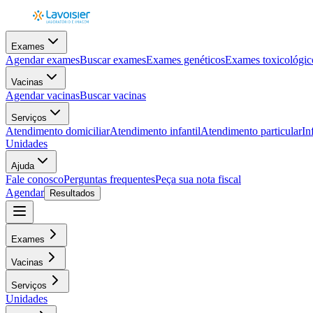
Exames
Agendar exames
Buscar exames
Exames genéticos
Exames toxicológic
Vacinas
Agendar vacinas
Buscar vacinas
Serviços
Atendimento domiciliar
Atendimento infantil
Atendimento particular
In
Unidades
Ajuda
Fale conosco
Perguntas frequentes
Peça sua nota fiscal
Agendar
Resultados
Exames
Vacinas
Serviços
Unidades