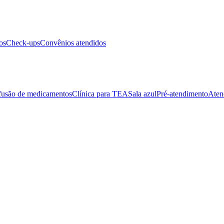
os
Check-ups
Convênios atendidos
fusão de medicamentos
Clínica para TEA
Sala azul
Pré-atendimento
Aten