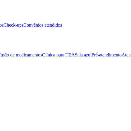
os
Check-ups
Convênios atendidos
fusão de medicamentos
Clínica para TEA
Sala azul
Pré-atendimento
Aten