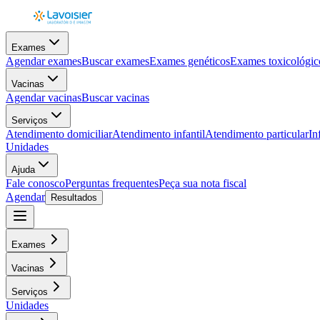
Exames
Agendar exames
Buscar exames
Exames genéticos
Exames toxicológic
Vacinas
Agendar vacinas
Buscar vacinas
Serviços
Atendimento domiciliar
Atendimento infantil
Atendimento particular
In
Unidades
Ajuda
Fale conosco
Perguntas frequentes
Peça sua nota fiscal
Agendar
Resultados
Exames
Vacinas
Serviços
Unidades