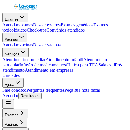
Exames
Agendar exames
Buscar exames
Exames genéticos
Exames
toxicológicos
Check-ups
Convênios atendidos
Vacinas
Agendar vacinas
Buscar vacinas
Serviços
Atendimento domiciliar
Atendimento infantil
Atendimento
particular
Infusão de medicamentos
Clínica para TEA
Sala azul
Pré-
atendimento
Atendimento em empresas
Unidades
Ajuda
Fale conosco
Perguntas frequentes
Peça sua nota fiscal
Agendar
Resultados
Exames
Vacinas