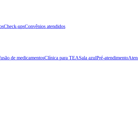
os
Check-ups
Convênios atendidos
fusão de medicamentos
Clínica para TEA
Sala azul
Pré-atendimento
Aten