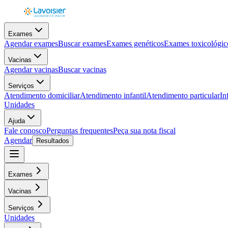
Exames
Agendar exames
Buscar exames
Exames genéticos
Exames toxicológic
Vacinas
Agendar vacinas
Buscar vacinas
Serviços
Atendimento domiciliar
Atendimento infantil
Atendimento particular
In
Unidades
Ajuda
Fale conosco
Perguntas frequentes
Peça sua nota fiscal
Agendar
Resultados
Exames
Vacinas
Serviços
Unidades