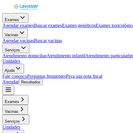
Exames
Agendar exames
Buscar exames
Exames genéticos
Exames toxicológic
Vacinas
Agendar vacinas
Buscar vacinas
Serviços
Atendimento domiciliar
Atendimento infantil
Atendimento particular
In
Unidades
Ajuda
Fale conosco
Perguntas frequentes
Peça sua nota fiscal
Agendar
Resultados
Exames
Vacinas
Serviços
Unidades