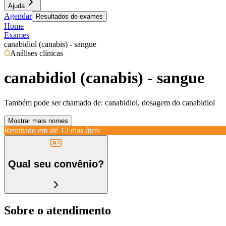
Ajuda
Agendar
Resultados de exames
Home
Exames
canabidiol (canabis) - sangue
Análises clínicas
canabidiol (canabis) - sangue
Também pode ser chamado de:
canabidiol, dosagem do canabidiol
Mostrar mais nomes
Resultado em até
12 dias úteis
Qual seu convênio?
Sobre o atendimento