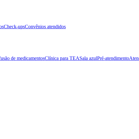
os
Check-ups
Convênios atendidos
fusão de medicamentos
Clínica para TEA
Sala azul
Pré-atendimento
Aten