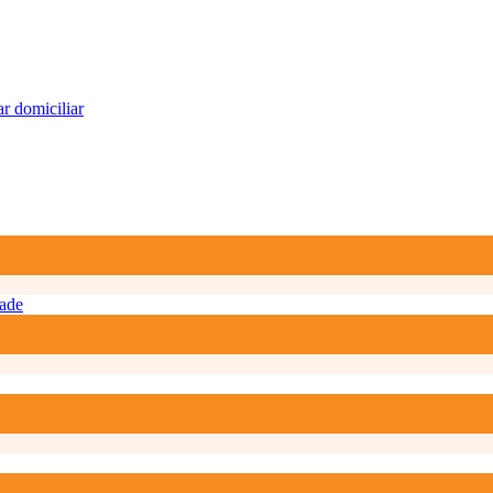
r domiciliar
ade