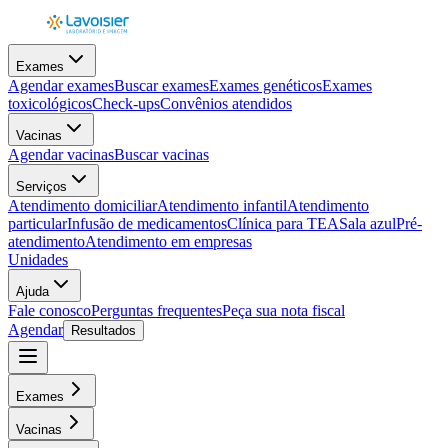
Exames
Agendar exames
Buscar exames
Exames genéticos
Exames
toxicológicos
Check-ups
Convênios atendidos
Vacinas
Agendar vacinas
Buscar vacinas
Serviços
Atendimento domiciliar
Atendimento infantil
Atendimento
particular
Infusão de medicamentos
Clínica para TEA
Sala azul
Pré-
atendimento
Atendimento em empresas
Unidades
Ajuda
Fale conosco
Perguntas frequentes
Peça sua nota fiscal
Agendar
Resultados
Exames
Vacinas