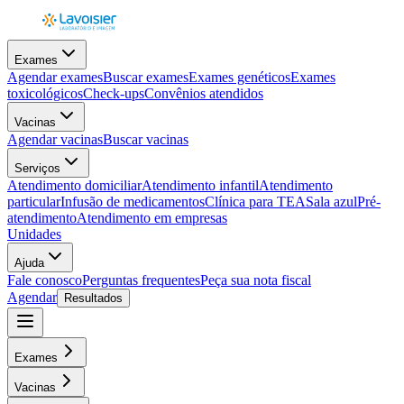
Exames
Agendar exames
Buscar exames
Exames genéticos
Exames
toxicológicos
Check-ups
Convênios atendidos
Vacinas
Agendar vacinas
Buscar vacinas
Serviços
Atendimento domiciliar
Atendimento infantil
Atendimento
particular
Infusão de medicamentos
Clínica para TEA
Sala azul
Pré-
atendimento
Atendimento em empresas
Unidades
Ajuda
Fale conosco
Perguntas frequentes
Peça sua nota fiscal
Agendar
Resultados
Exames
Vacinas