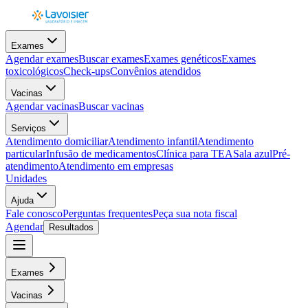
Exames
Agendar exames
Buscar exames
Exames genéticos
Exames
toxicológicos
Check-ups
Convênios atendidos
Vacinas
Agendar vacinas
Buscar vacinas
Serviços
Atendimento domiciliar
Atendimento infantil
Atendimento
particular
Infusão de medicamentos
Clínica para TEA
Sala azul
Pré-
atendimento
Atendimento em empresas
Unidades
Ajuda
Fale conosco
Perguntas frequentes
Peça sua nota fiscal
Agendar
Resultados
Exames
Vacinas