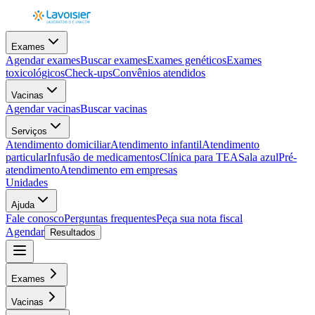
Exames
Agendar exames
Buscar exames
Exames genéticos
Exames
toxicológicos
Check-ups
Convênios atendidos
Vacinas
Agendar vacinas
Buscar vacinas
Serviços
Atendimento domiciliar
Atendimento infantil
Atendimento
particular
Infusão de medicamentos
Clínica para TEA
Sala azul
Pré-
atendimento
Atendimento em empresas
Unidades
Ajuda
Fale conosco
Perguntas frequentes
Peça sua nota fiscal
Agendar
Resultados
Exames
Vacinas