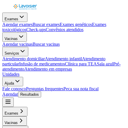
Exames
Agendar exames
Buscar exames
Exames genéticos
Exames
toxicológicos
Check-ups
Convênios atendidos
Vacinas
Agendar vacinas
Buscar vacinas
Serviços
Atendimento domiciliar
Atendimento infantil
Atendimento
particular
Infusão de medicamentos
Clínica para TEA
Sala azul
Pré-
atendimento
Atendimento em empresas
Unidades
Ajuda
Fale conosco
Perguntas frequentes
Peça sua nota fiscal
Agendar
Resultados
Exames
Vacinas