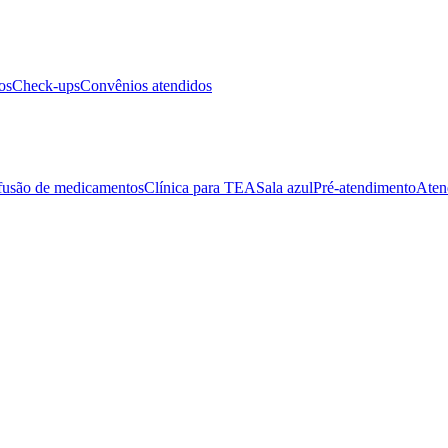
os
Check-ups
Convênios atendidos
fusão de medicamentos
Clínica para TEA
Sala azul
Pré-atendimento
Aten