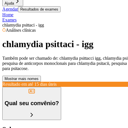
Ajuda
Agendar
Resultados de exames
Home
Exames
chlamydia psittaci - igg
Análises clínicas
chlamydia psittaci - igg
Também pode ser chamado de:
chlamydia psittacci igg, chlamydia psitt
pesquisa de anticorpos monoclonais para chlamydia psitacii, pesquisa m
para psitacose.
Mostrar mais nomes
Resultado em até
15 dias úteis
Qual seu convênio?