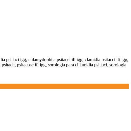
ia psittaci igg, chlamydophila psitacci ifi igg, clamidia psitacci ifi igg,
tacii, psitacose ifi igg, sorologia para chlamidia psittaci, sorologia