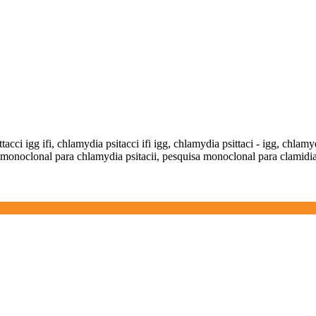
acci igg ifi, chlamydia psitacci ifi igg, chlamydia psittaci - igg, chlamyd
onoclonal para chlamydia psitacii, pesquisa monoclonal para clamidia psi