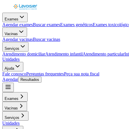
Exames
Agendar exames
Buscar exames
Exames genéticos
Exames toxicológic
Vacinas
Agendar vacinas
Buscar vacinas
Serviços
Atendimento domiciliar
Atendimento infantil
Atendimento particular
In
Unidades
Ajuda
Fale conosco
Perguntas frequentes
Peça sua nota fiscal
Agendar
Resultados
Exames
Vacinas
Serviços
Unidades