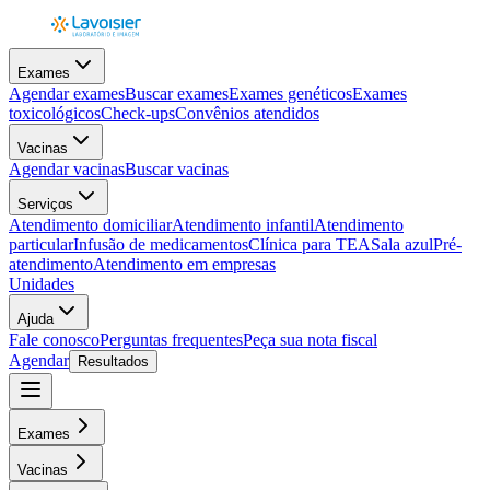
Exames
Agendar exames
Buscar exames
Exames genéticos
Exames
toxicológicos
Check-ups
Convênios atendidos
Vacinas
Agendar vacinas
Buscar vacinas
Serviços
Atendimento domiciliar
Atendimento infantil
Atendimento
particular
Infusão de medicamentos
Clínica para TEA
Sala azul
Pré-
atendimento
Atendimento em empresas
Unidades
Ajuda
Fale conosco
Perguntas frequentes
Peça sua nota fiscal
Agendar
Resultados
Exames
Vacinas