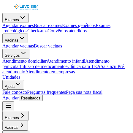
Exames
Agendar exames
Buscar exames
Exames genéticos
Exames
toxicológicos
Check-ups
Convênios atendidos
Vacinas
Agendar vacinas
Buscar vacinas
Serviços
Atendimento domiciliar
Atendimento infantil
Atendimento
particular
Infusão de medicamentos
Clínica para TEA
Sala azul
Pré-
atendimento
Atendimento em empresas
Unidades
Ajuda
Fale conosco
Perguntas frequentes
Peça sua nota fiscal
Agendar
Resultados
Exames
Vacinas