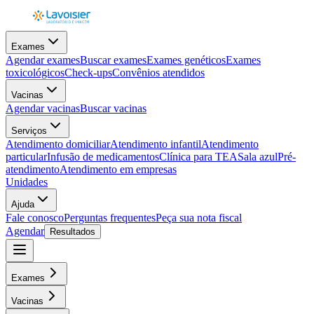
Exames
Agendar exames
Buscar exames
Exames genéticos
Exames
toxicológicos
Check-ups
Convênios atendidos
Vacinas
Agendar vacinas
Buscar vacinas
Serviços
Atendimento domiciliar
Atendimento infantil
Atendimento
particular
Infusão de medicamentos
Clínica para TEA
Sala azul
Pré-
atendimento
Atendimento em empresas
Unidades
Ajuda
Fale conosco
Perguntas frequentes
Peça sua nota fiscal
Agendar
Resultados
Exames
Vacinas