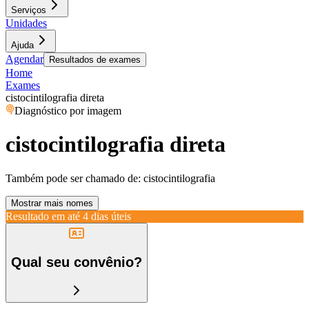
Serviços
Unidades
Ajuda
Agendar
Resultados de exames
Home
Exames
cistocintilografia direta
Diagnóstico por imagem
cistocintilografia direta
Também pode ser chamado de:
cistocintilografia
Mostrar mais nomes
Resultado em até
4 dias úteis
Qual seu convênio?