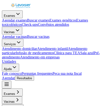
Exames
Agendar exames
Buscar exames
Exames genéticos
Exames
toxicológicos
Check-ups
Convênios atendidos
Vacinas
Agendar vacinas
Buscar vacinas
Serviços
Atendimento domiciliar
Atendimento infantil
Atendimento
particular
Infusão de medicamentos
Clínica para TEA
Sala azul
Pré-
atendimento
Atendimento em empresas
Unidades
Ajuda
Fale conosco
Perguntas frequentes
Peça sua nota fiscal
Agendar
Resultados
Exames
Vacinas