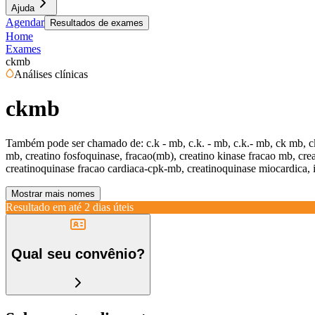
Ajuda
Agendar
Resultados de exames
Home
Exames
ckmb
Análises clínicas
ckmb
Também pode ser chamado de:
c.k - mb, c.k. - mb, c.k.- mb, ck mb,
mb, creatino fosfoquinase, fracao(mb), creatino kinase fracao mb, crea
creatinoquinase fracao cardiaca-cpk-mb, creatinoquinase miocardica, 
Mostrar mais nomes
Resultado em até
2 dias úteis
Qual seu convênio?