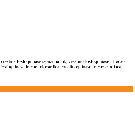
 creatina fosfoquinase isonzima mb, creatino fosfoquinase - fracao
ofosfoquinase fracao miocardica, creatinoquinase fracao cardiaca,