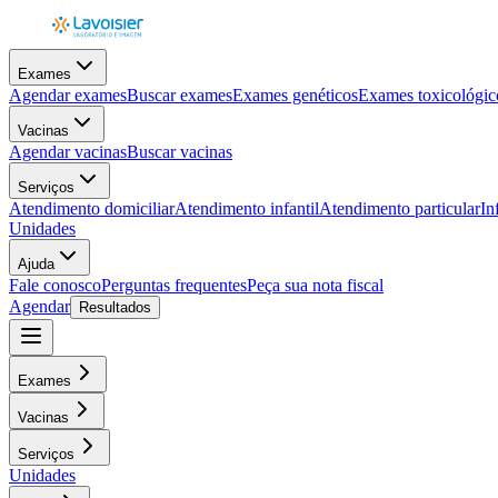
Exames
Agendar exames
Buscar exames
Exames genéticos
Exames toxicológic
Vacinas
Agendar vacinas
Buscar vacinas
Serviços
Atendimento domiciliar
Atendimento infantil
Atendimento particular
In
Unidades
Ajuda
Fale conosco
Perguntas frequentes
Peça sua nota fiscal
Agendar
Resultados
Exames
Vacinas
Serviços
Unidades