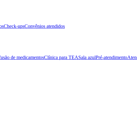
os
Check-ups
Convênios atendidos
fusão de medicamentos
Clínica para TEA
Sala azul
Pré-atendimento
Aten