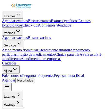
Exames
Agendar exames
Buscar exames
Exames genéticos
Exames
toxicológicos
Check-ups
Convênios atendidos
Vacinas
Agendar vacinas
Buscar vacinas
Serviços
Atendimento domiciliar
Atendimento infantil
Atendimento
particular
Infusão de medicamentos
Clínica para TEA
Sala azul
Pré-
atendimento
Atendimento em empresas
Unidades
Ajuda
Fale conosco
Perguntas frequentes
Peça sua nota fiscal
Agendar
Resultados
Exames
Vacinas