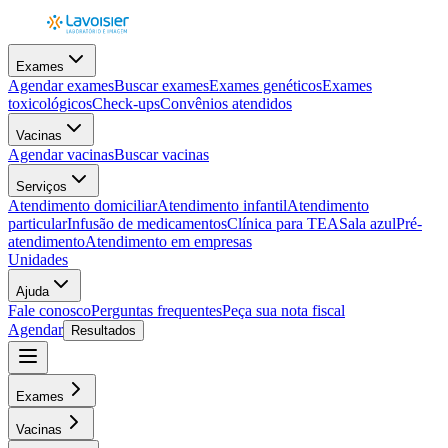
Exames
Agendar exames
Buscar exames
Exames genéticos
Exames
toxicológicos
Check-ups
Convênios atendidos
Vacinas
Agendar vacinas
Buscar vacinas
Serviços
Atendimento domiciliar
Atendimento infantil
Atendimento
particular
Infusão de medicamentos
Clínica para TEA
Sala azul
Pré-
atendimento
Atendimento em empresas
Unidades
Ajuda
Fale conosco
Perguntas frequentes
Peça sua nota fiscal
Agendar
Resultados
Exames
Vacinas