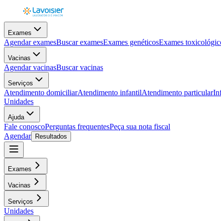
Exames
Agendar exames
Buscar exames
Exames genéticos
Exames toxicológic
Vacinas
Agendar vacinas
Buscar vacinas
Serviços
Atendimento domiciliar
Atendimento infantil
Atendimento particular
In
Unidades
Ajuda
Fale conosco
Perguntas frequentes
Peça sua nota fiscal
Agendar
Resultados
Exames
Vacinas
Serviços
Unidades