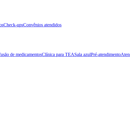
os
Check-ups
Convênios atendidos
fusão de medicamentos
Clínica para TEA
Sala azul
Pré-atendimento
Aten