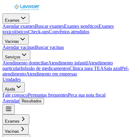
Exames
Agendar exames
Buscar exames
Exames genéticos
Exames
toxicológicos
Check-ups
Convênios atendidos
Vacinas
Agendar vacinas
Buscar vacinas
Serviços
Atendimento domiciliar
Atendimento infantil
Atendimento
particular
Infusão de medicamentos
Clínica para TEA
Sala azul
Pré-
atendimento
Atendimento em empresas
Unidades
Ajuda
Fale conosco
Perguntas frequentes
Peça sua nota fiscal
Agendar
Resultados
Exames
Vacinas