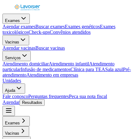
Exames
Agendar exames
Buscar exames
Exames genéticos
Exames
toxicológicos
Check-ups
Convênios atendidos
Vacinas
Agendar vacinas
Buscar vacinas
Serviços
Atendimento domiciliar
Atendimento infantil
Atendimento
particular
Infusão de medicamentos
Clínica para TEA
Sala azul
Pré-
atendimento
Atendimento em empresas
Unidades
Ajuda
Fale conosco
Perguntas frequentes
Peça sua nota fiscal
Agendar
Resultados
Exames
Vacinas