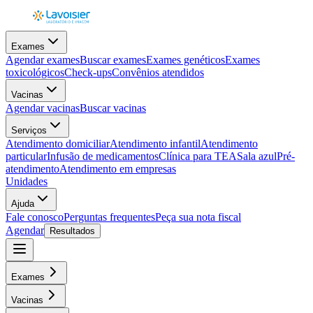
Exames
Agendar exames
Buscar exames
Exames genéticos
Exames
toxicológicos
Check-ups
Convênios atendidos
Vacinas
Agendar vacinas
Buscar vacinas
Serviços
Atendimento domiciliar
Atendimento infantil
Atendimento
particular
Infusão de medicamentos
Clínica para TEA
Sala azul
Pré-
atendimento
Atendimento em empresas
Unidades
Ajuda
Fale conosco
Perguntas frequentes
Peça sua nota fiscal
Agendar
Resultados
Exames
Vacinas