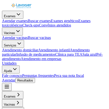
Exames
Agendar exames
Buscar exames
Exames genéticos
Exames
toxicológicos
Check-ups
Convênios atendidos
Vacinas
Agendar vacinas
Buscar vacinas
Serviços
Atendimento domiciliar
Atendimento infantil
Atendimento
particular
Infusão de medicamentos
Clínica para TEA
Sala azul
Pré-
atendimento
Atendimento em empresas
Unidades
Ajuda
Fale conosco
Perguntas frequentes
Peça sua nota fiscal
Agendar
Resultados
Exames
Vacinas