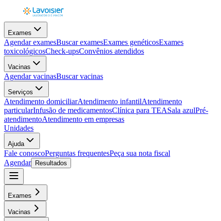
Exames
Agendar exames
Buscar exames
Exames genéticos
Exames
toxicológicos
Check-ups
Convênios atendidos
Vacinas
Agendar vacinas
Buscar vacinas
Serviços
Atendimento domiciliar
Atendimento infantil
Atendimento
particular
Infusão de medicamentos
Clínica para TEA
Sala azul
Pré-
atendimento
Atendimento em empresas
Unidades
Ajuda
Fale conosco
Perguntas frequentes
Peça sua nota fiscal
Agendar
Resultados
Exames
Vacinas